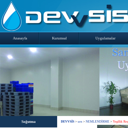
Anasayfa
Kurumsal
Uygulamalar
Soğutma
DEVVSİS
>
urn
>
NEMLENDİRME
>
Yeşillik Re