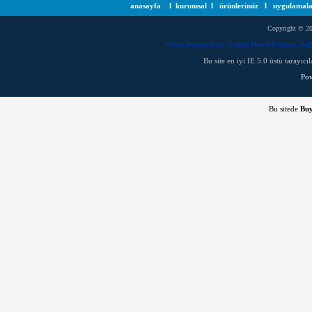
anasayfa
l
kurumsal
l
ürünlerimiz
l
uygulamal
Copyright © 20
Ozon Jeneratörü
Soğuk Hava Deposu
Soğ
Bu site en iyi IE 5.0 üstü tarayı
Po
Bu sitede
Bu