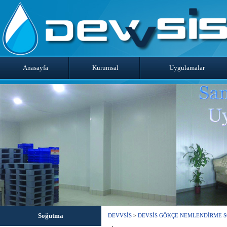
Anasayfa
Kurumsal
Uygulamalar
Soğutma
DEVVSİS
>
DEVSİS GÖKÇE NEMLENDİRME SOĞ