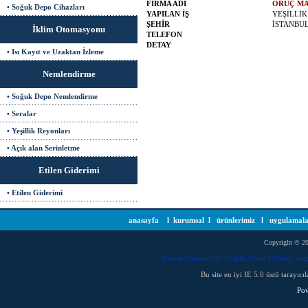
FİRMA ADI
ORUÇ MA
• Soğuk Depo Cihazları
YAPILAN İŞ
YEŞİLLİK
ŞEHİR
İSTANBU
İklim Otomasyonu
TELEFON
DETAY
• Isı Kayıt ve Uzaktan İzleme
Nemlendirme
• Soğuk Depo Nemlendirme
• Seralar
• Yeşillik Reyonları
• Açık alan Serinletme
Etilen Giderimi
• Etilen Giderimi
anasayfa
l
kurumsal
l
ürünlerimiz
l
uygulamal
Copyright © 20
Ozon Jeneratörü
Soğuk Hava Deposu
Soğ
Bu site en iyi IE 5.0 üstü tarayı
Po