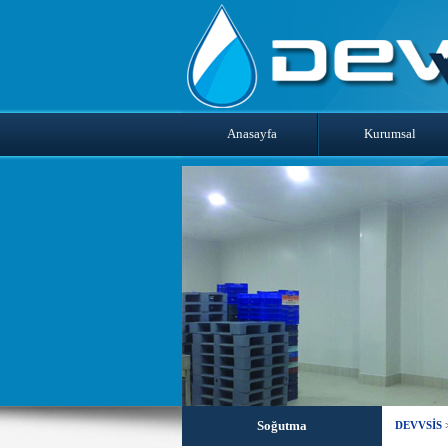
Anasayfa
Kurumsal
Soğutma
DEVVSİS