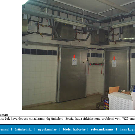
laması
 soğuk hava deposu cihazlarının dış üniteleri...Sessiz, hava sirkülasyonu problemi yok. %25 enerj
rumsal
l
ürünlerimiz
l
uygulamalar
l
bizden haberler
l
referanslarımız
l
insan kayn