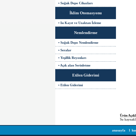
• Soğuk Depo Cihazları
İklim Otomasyonu
• Isı Kayıt ve Uzaktan İzleme
Nemlendirme
• Soğuk Depo Nemlendirme
• Seralar
• Yeşillik Reyonları
• Açık alan Serinletme
Etilen Giderimi
• Etilen Giderimi
Ürün Açık
Su kaynaklı
anasayfa
l
ku