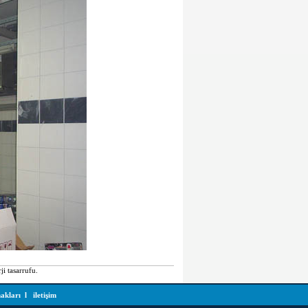
i tasarrufu.
akları
l
iletişim